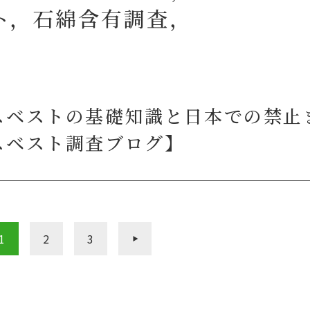
ト，石綿含有調査，
スベストの基礎知識と日本での禁止
スベスト調査ブログ】
1
2
3
»